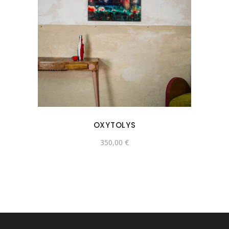
OXYTOLYS
350,00
€