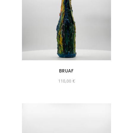
BRUAF
110,00
€