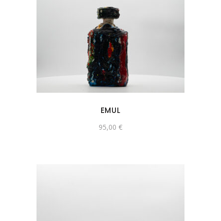
EMUL
95,00
€