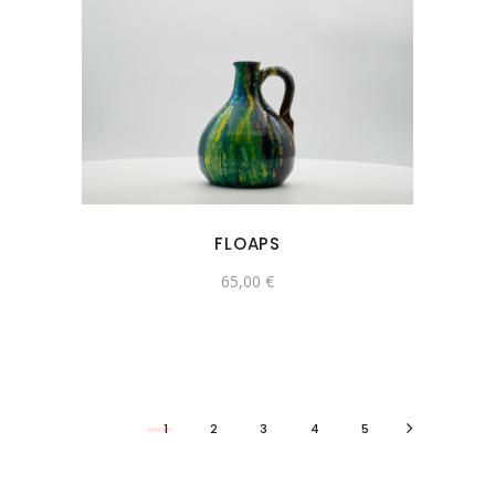
FLOAPS
65,00
€
1
2
3
4
5