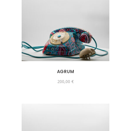
AGRUM
200,00
€