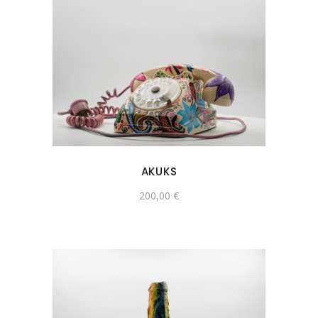
AKUKS
200,00
€