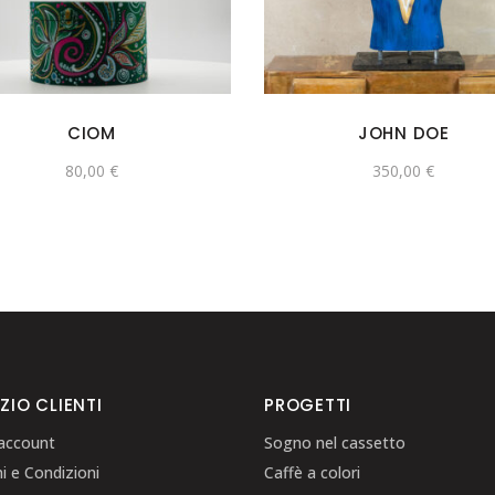
CIOM
JOHN DOE
80,00
€
350,00
€
ZIO CLIENTI
PROGETTI
 account
Sogno nel cassetto
i e Condizioni
Caffè a colori