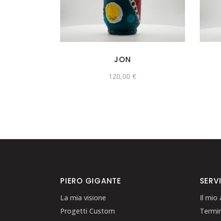
JON
120,00
€
PIERO GIGANTE
SERVI
La mia visione
Il mio
Progetti Custom
Termin