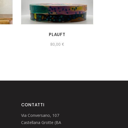
PLAUFT
80,00
€
CONTATTI
Via Conversano, 107
Castellana Grotte (BA