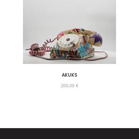
AKUKS
200,00
€