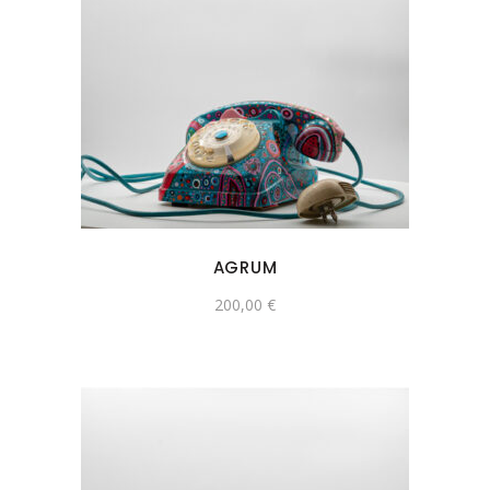
AGRUM
200,00
€