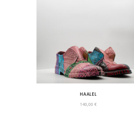
HAALEL
140,00
€