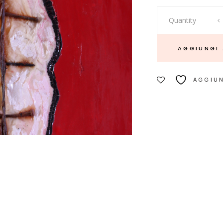
Lewiness
Quantity
quantity
AGGIUNGI 
AGGIUN