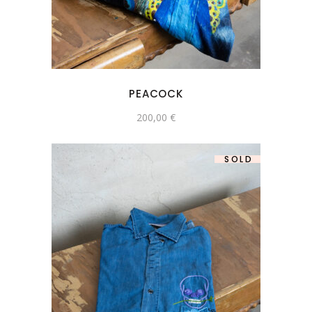
PEACOCK
200,00
€
SOLD