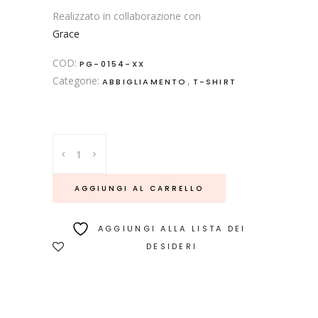
Realizzato in collaborazione con
Grace
COD:
PG-0154-XX
Categorie:
,
ABBIGLIAMENTO
T-SHIRT
Linus
Baloon
quantity
AGGIUNGI AL CARRELLO
AGGIUNGI ALLA LISTA DEI
DESIDERI