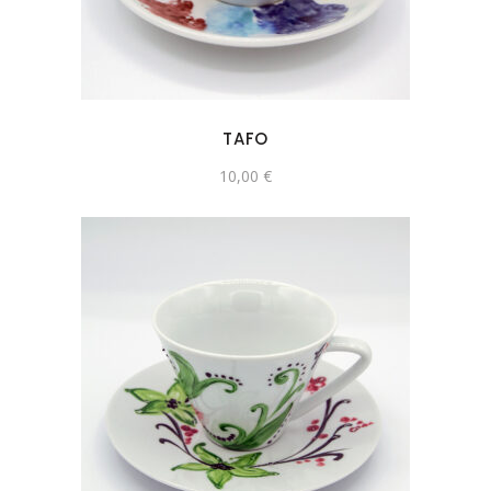
TAFO
10,00
€