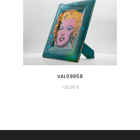
VAL09958
120,00
€