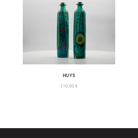
HUYS
110,00
€