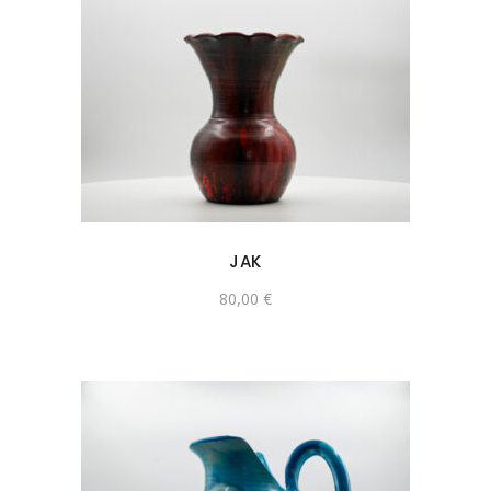
JAK
80,00
€