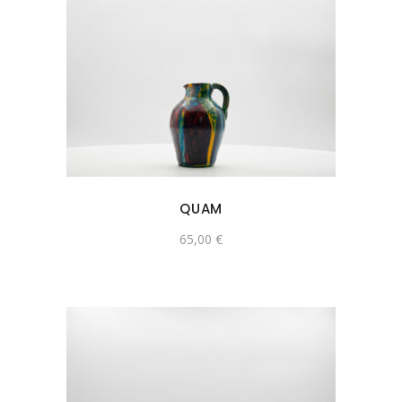
QUAM
65,00
€