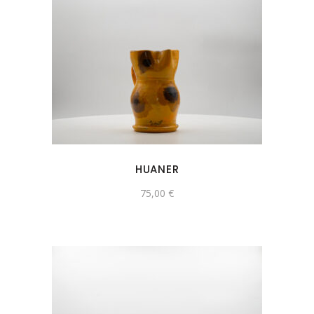
HUANER
75,00
€