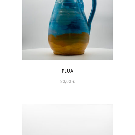
PLUA
80,00
€