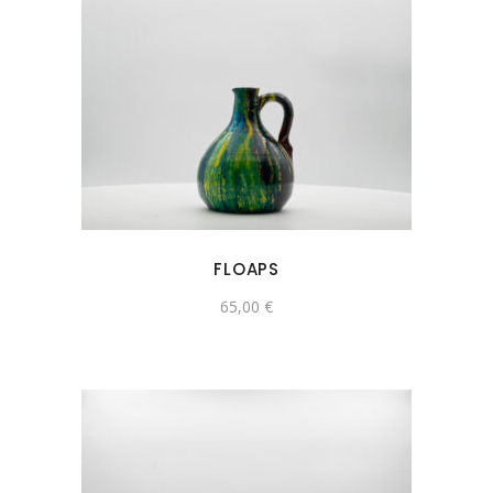
FLOAPS
65,00
€