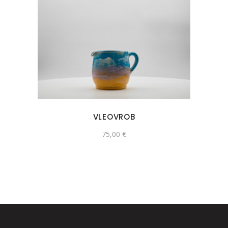
VLEOVROB
75,00
€