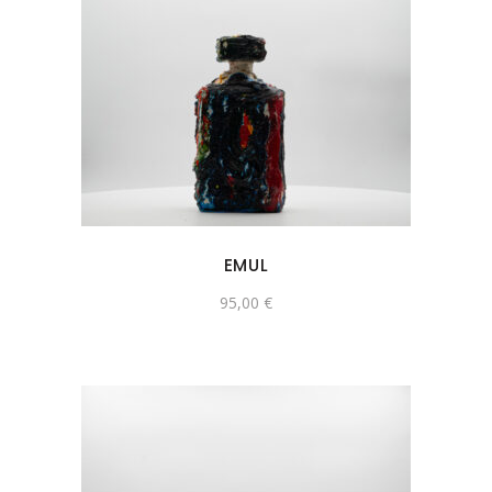
EMUL
95,00
€