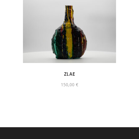
ZLAE
150,00
€