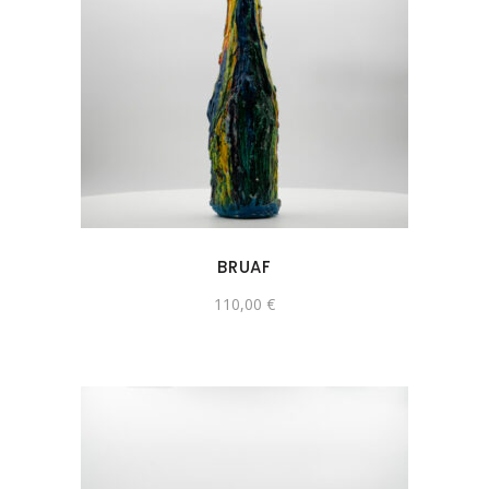
BRUAF
110,00
€