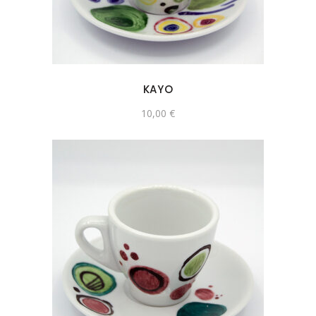
KAYO
10,00
€